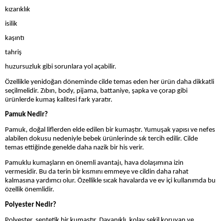
kızarıklık
isilik
kaşıntı
tahriş
huzursuzluk gibi sorunlara yol açabilir.
Özellikle yenidoğan döneminde cilde temas eden her ürün daha dikkatli
seçilmelidir. Zıbın, body, pijama, battaniye, şapka ve çorap gibi
ürünlerde kumaş kalitesi fark yaratır.
Pamuk Nedir?
Pamuk, doğal liflerden elde edilen bir kumaştır. Yumuşak yapısı ve nefes
alabilen dokusu nedeniyle bebek ürünlerinde sık tercih edilir. Cilde
temas ettiğinde genelde daha nazik bir his verir.
Pamuklu kumaşların en önemli avantajı, hava dolaşımına izin
vermesidir. Bu da terin bir kısmını emmeye ve cildin daha rahat
kalmasına yardımcı olur. Özellikle sıcak havalarda ve ev içi kullanımda bu
özellik önemlidir.
Polyester Nedir?
Polyester, sentetik bir kumaştır. Dayanıklı, kolay şekil koruyan ve