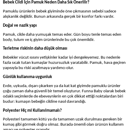
Bebek Cildi İçin Pamuk Neden Daha Sık Önerilir?
Pamuklu ürünlerin bebek giyiminde öne çıkmasının sebebi sadece
alışkanlık değildir. Bunun arkasında gerçek bir konfor farkı vardır.
Doğal ve nazik yapı
Pamuk, cilde daha yumuşak temas eder. Gün boyu tenle temas eden
body, tulum ve iç giyim ürünlerinde bu çok önemlidir.
Terletme riskinin daha düşük olması
Bebekler vücut ısısını yetişkinler kadar iyi dengeleyemez. Bu nedenle
fazla sıcak tutan kumaşlar huzursuzluk yaratabilir. Pamuk, hava geçiren
yapısıyla bu riski azaltmaya yardımcı olur.
Günlük kullanıma uygunluk
Evde, uykuda, dışarı çıkarken ya da kat kat giyimde pamuklu ürünler
çoğu zaman daha güvenli bir temel oluşturur. Funna Baby olarak bebek
odaklı seçimlerde de ebeveynlerin en çok dikkat ettiği noktalardan biri
budur: kumaşın bebeğin cildine nasıl davrandığı.
Polyester Hiç mi Kullanılmamalı?
Polyesteri tamamen kötü ya da tamamen uzak durulması gereken bir
kumaş gibi görmek doğru olmaz. Burada önemli olan ürünün kullanım
amacı ve polyester oranıdır.