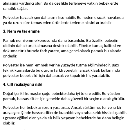
almasına yardımcı olur. Bu da özellikle terlemeye yatkın bebeklerde
rahatlık sağlar.
Polyester hava akışını daha sınırlı sunabilir. Bu nedenle sıcak havalarda
ya da uzun süre temas eden ürünlerde terleme hissini artırabilir.
3. Nem ve ter emme
Pamuk nemi emme konusunda daha başarılıdır. Bu özellik, bebeğin
cildinin daha kuru kalmasına destek olabilir. Elbette kumaş kalitesi ve
dokuma türü burada fark yaratır, ama genel olarak pamuk bu alanda
öndedir.
Polyester ise nemi emmek yerine yüzeyde tutma eğilimindedir. Bazı
teknik kumaşlarda bu durum farklı yönetilir, ancak klasik kullanımda
polyester bebek cildi için daha sıcak ve kapalı bir his yaratabilir.
4. Cilt reaksiyonu riski
Doğal içerikli kumaşlar çoğu bebekte daha iyi tolere edilir. Bu yüzden
pamuk, hassas ciltler için genelde daha güvenli bir seçim olarak görülür.
Polyester her bebekte sorun yaratmaz. Ancak sürtünme, ter ve ısı bir
araya geldiğinde hassas ciltlerde kızarıklık veya rahatsızlık hissi oluşabilir.
Egzama eğilimi olan ya da sık isilik yaşayan bebeklerde bu daha belirgin
olabilir.