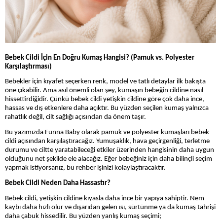
Bebek Cildi İçin En Doğru Kumaş Hangisi? (Pamuk vs. Polyester
Karşılaştırması)
Bebekler için kıyafet seçerken renk, model ve tatlı detaylar ilk bakışta
öne çıkabilir. Ama asıl önemli olan şey, kumaşın bebeğin cildine nasıl
hissettirdiğidir. Çünkü bebek cildi yetişkin cildine göre çok daha ince,
hassas ve dış etkenlere daha açıktır. Bu yüzden seçilen kumaş yalnızca
rahatlık değil, cilt sağlığı açısından da önem taşır.
Bu yazımızda Funna Baby olarak pamuk ve polyester kumaşları bebek
cildi açısından karşılaştıracağız. Yumuşaklık, hava geçirgenliği, terletme
durumu ve ciltte yaratabileceği etkiler üzerinden hangisinin daha uygun
olduğunu net şekilde ele alacağız. Eğer bebeğiniz için daha bilinçli seçim
yapmak istiyorsanız, bu rehber işinizi kolaylaştıracaktır.
Bebek Cildi Neden Daha Hassastır?
Bebek cildi, yetişkin cildine kıyasla daha ince bir yapıya sahiptir. Nem
kaybı daha hızlı olur ve dışarıdan gelen ısı, sürtünme ya da kumaş tahrişi
daha çabuk hissedilir. Bu yüzden yanlış kumaş seçimi;