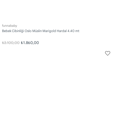
funnababy
Bebek Cibinliği Oslo Müslin Marigold Hardal 4.40 mt
₺3.100,00
₺1.860,00