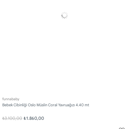
funnababy
Bebek Cibinliği Oslo Müslin Coral Yavruağızı 4.40 mt
₺3.100,00
₺1.860,00