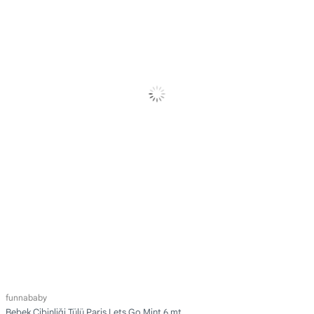
funnababy
Bebek Cibinliği Tülü Paris Lets Go Mint 6 mt.