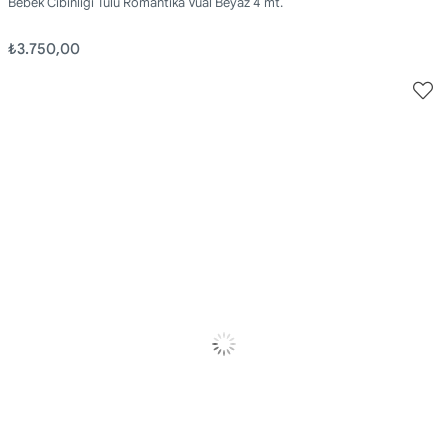
Bebek Cibinliği Tülü Romantika Vual Beyaz 4 mt.
₺3.750,00