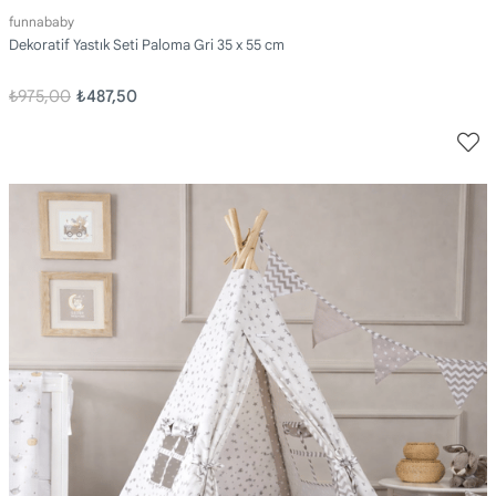
funnababy
Dekoratif Yastık Seti Paloma Gri 35 x 55 cm
₺975,00
₺487,50