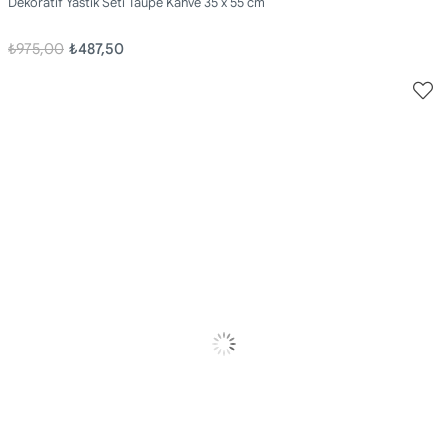
Dekoratif Yastık Seti Taupe Kahve 35 x 55 cm
₺975,00
₺487,50