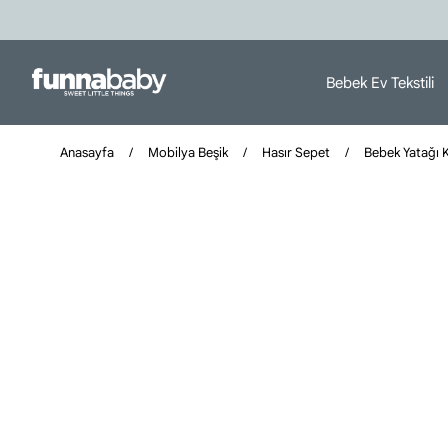
Bebek Ev Tekstili
Anasayfa
Mobilya Beşik
Hasır Sepet
Bebek Yatağı 