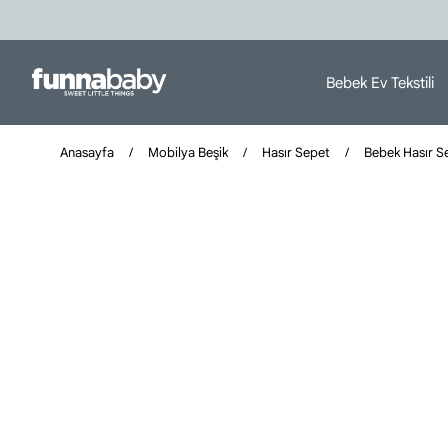
Bebek Ev Tekstili
Anasayfa
Mobilya Beşik
Hasır Sepet
Bebek Hasır Se